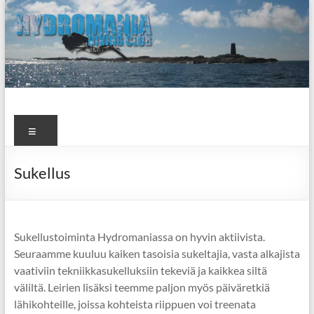
Skip
to
content
Sukellusseura
Valikko
Hydromania
Sukellus
Sukellustoiminta Hydromaniassa on hyvin aktiivista.
Seuraamme kuuluu kaiken tasoisia sukeltajia, vasta alkajista
vaativiin tekniikkasukelluksiin tekeviä ja kaikkea siltä
väliltä. Leirien lisäksi teemme paljon myös päiväretkiä
lähikohteille, joissa kohteista riippuen voi treenata