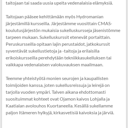
taitojaan tai saada uusia upeita vedenalaisia elämyksiä.
Taitojaan pääsee kehittämään myös Hydromanian
järjestämillä kursseilla. Järjestämme vuosittain CMAS-
koulutusjärjestön mukaisia sukelluskursseja jäsenistömme
tarpeen mukaan. Sukelluskurssit etenevät portaittain.
Peruskursseilla opitaan lajin perustaidot, jatkokurssit
syventävät sukellustietoja ja -taitoja ja erilaisilla
erikoiskursseilla perehdytään tekniikkasukelluksen tai
vaikkapa vedenalaisen valokuvauksen maailmaan.
Teemme yhteistyötä monien seurojen ja kaupallisten
toimijoiden kanssa, joten sukellusreissuja ja leirejä on
tarjolla vuoden ympäri. Talven aikana ehdottomasti
suosituimmat kohteet ovat Ojamon kaivos Lohjalla ja
Kaatialan avolouhos Kuortaneella. Kesällä sukellamme
paljon Itämeren hylkyjä, kirkasvetisiä kaivoksia ja järviä.